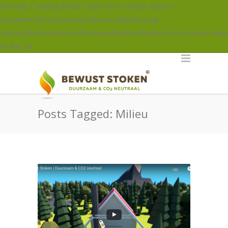
Warning: Creating default object from empty value in
/var/www/vhosts/bewuststoken.eu/httpdocs/wp-
content/themes/unicon/framework/admin/ReduxCore/inc/class.redux
on line 29
Posts Tagged: Milieu