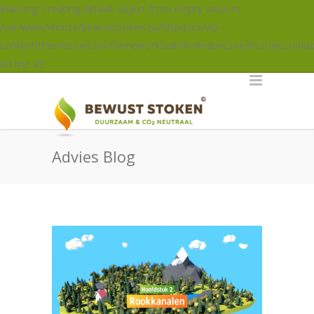
Warning: Creating default object from empty value in
/var/www/vhosts/bewuststoken.eu/httpdocs/wp-
content/themes/unicon/framework/admin/ReduxCore/inc/class.redux
on line 29
Advies Blog