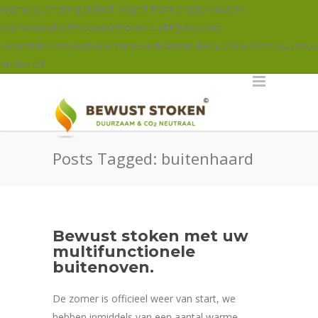
Warning: Creating default object from empty value in
/var/www/vhosts/bewuststoken.eu/httpdocs/wp-
content/themes/unicon/framework/admin/ReduxCore/inc/class.redux
on line 29
Posts Tagged: buitenhaard
Bewust stoken met uw
multifunctionele
buitenoven.
De zomer is officieel weer van start, we
hebben inmiddels van een aantal warme